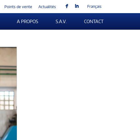
F
I
Français
Points de vente
Actualités
A PROPOS
S.A.V.
CONTACT