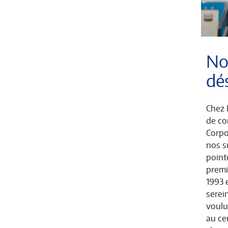
No
dé
Chez 
de co
Corpo
nos s
point
premiè
1993 
serei
voulu
au ce