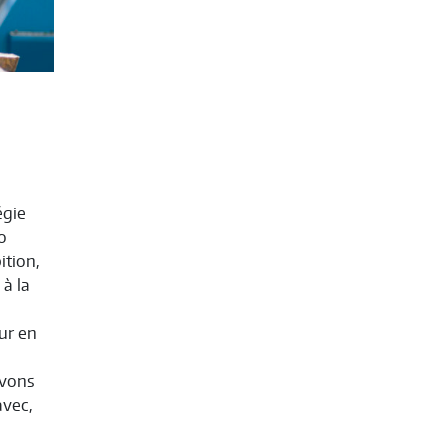
égie
o
ition,
à la
our en
avons
avec,