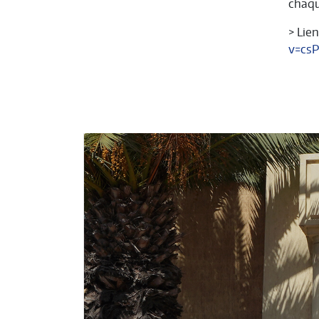
chaqu
> Lie
v=csP